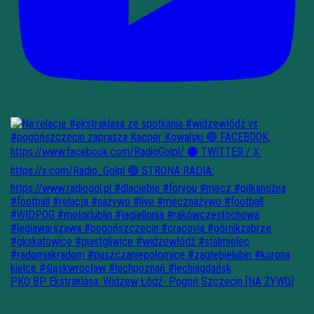
PKO BP Ekstraklasa: Widzew Łódź- Pogoń Szczecin [NA ŻYWO]