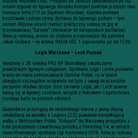
drużynę Widzewa Łódź. Podopieczni Janusza Niedźwiedzia po raz
ostatni dopisali do ligowego dorobku komplet punktów przeszło dwa
miesiące temu (1:0 ze Śląskiem Wrocław). Kiepska postawa
kosztowała Łodzian utratę dystansu do ligowego podium – tym
samym Widzew utracił również praktyczną szansę na grę w
przysłowiowej “Europie” (eliminacje do europejskich pucharów).
Relację radiową, prosto ze stadionu przeprowadzi dla państwa
Jakub Grobara – na antenę RADIA GOL 1 zapraszamy już od 15:00.
Legia Warszawa – Lech Poznań
Niedzielę z 28. kolejką PKO BP Ekstraklasy zakończymy
prawdziwym ligowym szlagierem. Spotkanie Legii i Lecha ponownie
urasta do miana pełnoprawnych Derbów Polski, co w latach
ubiegłych szczególnie oczywiste nie było z uwagi na przeróżne
perypetie obydwu drużyn. Dziś zarówno Legia, jak i Lech pewnie
lokują się w ligowej czołówce, wespół z Rakowem Częstochowa
rozdając karty na polskich salonach.
Gospodarze przystąpią do niedzielnego starcia z jasną chęcią
rehabilitacji za wpadkę z Legnicy (2:2), poważnie komplikującą
walkę o Mistrzostwo Polski. “Kolejorz” do Warszawy przyjedzie z
kolei podrażniony czwartkową porażką z Fiorentiną 1:4, w ramach
ćwierćfinałowego spotkania Ligi Konferencji UEFA. Relację radiową