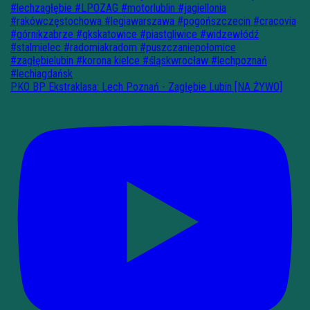
PKO BP Ekstraklasa: Lech Poznań - Zagłębie Lubin [NA ŻYWO]