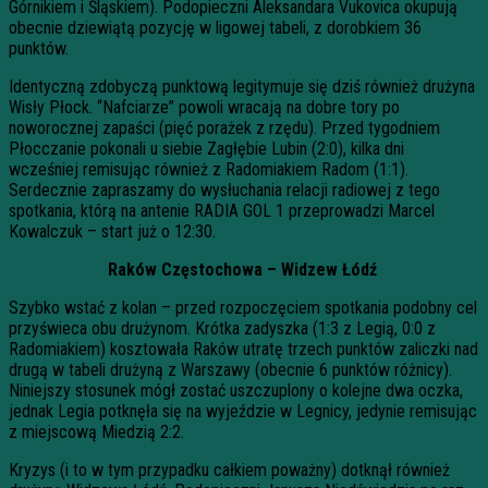
Górnikiem i Śląskiem). Podopieczni Aleksandara Vukovica okupują
obecnie dziewiątą pozycję w ligowej tabeli, z dorobkiem 36
punktów.
Identyczną zdobyczą punktową legitymuje się dziś również drużyna
Wisły Płock. “Nafciarze” powoli wracają na dobre tory po
noworocznej zapaści (pięć porażek z rzędu). Przed tygodniem
Płocczanie pokonali u siebie Zagłębie Lubin (2:0), kilka dni
wcześniej remisując również z Radomiakiem Radom (1:1).
Serdecznie zapraszamy do wysłuchania relacji radiowej z tego
spotkania, którą na antenie RADIA GOL 1 przeprowadzi Marcel
Kowalczuk – start już o 12:30.
Raków Częstochowa – Widzew Łódź
Szybko wstać z kolan – przed rozpoczęciem spotkania podobny cel
przyświeca obu drużynom. Krótka zadyszka (1:3 z Legią, 0:0 z
Radomiakiem) kosztowała Raków utratę trzech punktów zaliczki nad
drugą w tabeli drużyną z Warszawy (obecnie 6 punktów różnicy).
Niniejszy stosunek mógł zostać uszczuplony o kolejne dwa oczka,
jednak Legia potknęła się na wyjeździe w Legnicy, jedynie remisując
z miejscową Miedzią 2:2.
Kryzys (i to w tym przypadku całkiem poważny) dotknął również