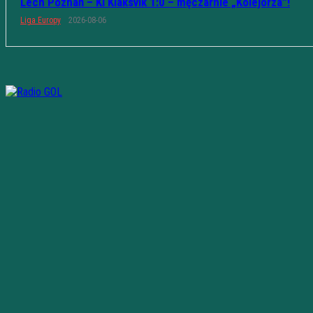
Lech Poznań – KÍ Klaksvík 1:0 – męczarnie „Kolejorza”!
Liga Europy
2026-08-06