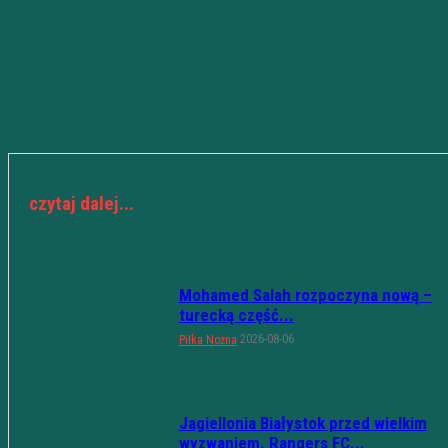
czytaj dalej...
Mohamed Salah rozpoczyna nową –
turecką część...
2026-08-06
Piłka Nożna
Jagiellonia Białystok przed wielkim
wyzwaniem. Rangers FC...