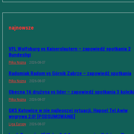
najnowsze
VFL Wolfsburg vs Kaiserslautern – zapowiedź spotkania 2
Bundesligi
Piłka Nożna
2026-08-07
Radomiak Radom vs Górnik Zabrze – zapowiedź spotkania
Piłka Nożna
2026-08-07
Obecna 16 drużyna vs lider – zapowiedź spotkania 3 kolejk
Piłka Nożna
2026-08-07
GKS Katowice w nie najleoszej sytuacji. Hapoel Tel Awiw
wygrywa 2:0! [PODSUMOWANIE]
Liga Europy
2026-08-07