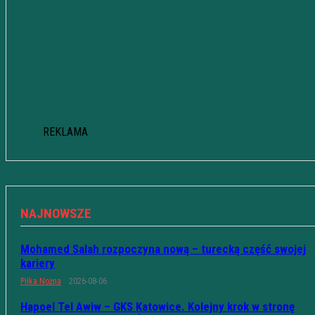
REKLAMA
NAJNOWSZE
Mohamed Salah rozpoczyna nową – turecką część swojej
kariery
Piłka Nożna
2026-08-06
Hapoel Tel Awiw – GKS Katowice. Kolejny krok w stronę