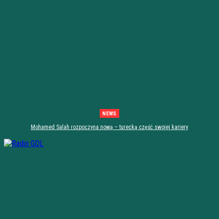
NEWS
Mohamed Salah rozpoczyna nową – turecką część swojej kariery