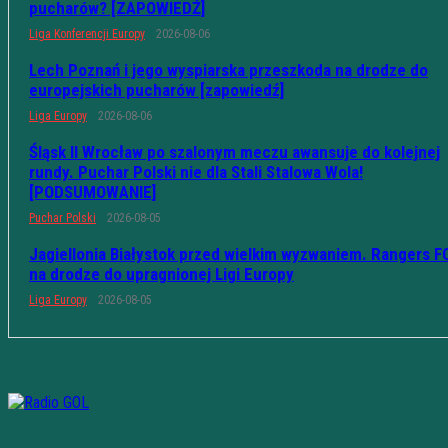
pucharów? [ZAPOWIEDŹ]
Liga Konferencji Europy
2026-08-06
Lech Poznań i jego wyspiarska przeszkoda na drodze do
europejskich pucharów [zapowiedź]
Liga Europy
2026-08-06
Śląsk II Wrocław po szalonym meczu awansuje do kolejnej
rundy. Puchar Polski nie dla Stali Stalowa Wola!
[PODSUMOWANIE]
Puchar Polski
2026-08-05
Jagiellonia Białystok przed wielkim wyzwaniem. Rangers F
na drodze do upragnionej Ligi Europy
Liga Europy
2026-08-05