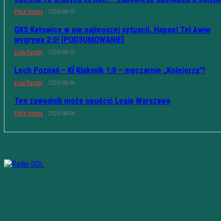
Piłka Nożna
2026-08-07
GKS Katowice w nie najleoszej sytuacji. Hapoel Tel Awiw
wygrywa 2:0! [PODSUMOWANIE]
Liga Europy
2026-08-07
Lech Poznań – KÍ Klaksvík 1:0 – męczarnie „Kolejorza”!
Liga Europy
2026-08-06
Ten zawodnik może opuścić Legię Warszawa
Piłka Nożna
2026-08-06