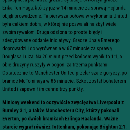
Erika Ten Haga, którzy już w 14 minucie za sprawą Hojlunda
objęli prowadzenie. Ta pierwsza połowa w wykonaniu United
była całkiem dobra, w której nie pozwalali na zbyt wiele
swoim rywalom. Druga odsłona to proste błędy i
zdecydowane oddanie inicjatywy. Gracze Unaia Emerego
doprowadzili do wyrównania w 67 minucie za sprawą
Douglasa Luiza. Na 20 minut przed końcem wynik to 1:1, a
obie drużyny ruszyły w pogoni za trzema punktami.
Ostatecznie to Manchester United przelał szale goryczy, po
bramce McTominaya w 86 minucie. Szkot został bohaterem
United i zapewnił im cenne trzy punkty.
Miniony weekend to oczywiście zwycięstwa Liverpoolu z
Burnley 3:1, a także Manchesteru City, którzy pokonali
Everton, po dwóch bramkach Erlinga Haalanda. Ważne
starcie wygrał również Tottenham, pokonując Brighton 2:1.