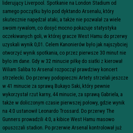
liderujący Liverpool. Spotkanie na London Stadium od
samego początku było pod dyktando Arsenalu, który
skutecznie napędzał ataki, a także nie pozwalał za wiele
swoim rywalom, co dosyć mocno pokazuje statystyka
oczekiwanych goli, w której gracze West Hamu do przerwy
uzyskali wynik 0,01. Celem Kanonierów było jak najszybciej
otworzyć wynik spotkania, co przez pierwsze 30 minut nie
było im dane. Gdy w 32 minucie piłkę do siatki z kierował
Wiliam Saliba to Arsenal rozpoczął prawdziwy koncert
strzelecki. Do przerwy podopieczni Artety strzelali jeszcze
w 41 minucie za sprawą Bukayo Saki, który pewnie
wykorzystał rzut karny, 44 minucie, za sprawą Gabriela, a
także w doliczonym czasie pierwszej połowy, gdzie wynik
na 4:0 ustanowił Leonardo Trossard. Do przerwy The
Gunners prowadzili 4:0, a kibice West Hamu masowo
opuszczali stadion. Po przerwie Arsenal kontrolował już