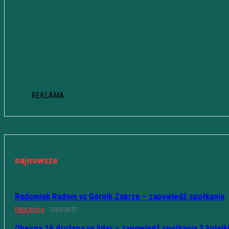
REKLAMA
najnowsze
Radomiak Radom vs Górnik Zabrze – zapowiedź spotkania
Piłka Nożna
2026-08-07
Obecna 16 drużyna vs lider – zapowiedź spotkania 3 kolejk