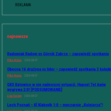
REKLAMA
najnowsze
Radomiak Radom vs Górnik Zabrze – zapowiedź spotkania
Piłka Nożna
2026-08-07
Obecna 16 drużyna vs lider – zapowiedź spotkania 3 kolejk
Piłka Nożna
2026-08-07
GKS Katowice w nie najleoszej sytuacji. Hapoel Tel Awiw
wygrywa 2:0! [PODSUMOWANIE]
Liga Europy
2026-08-07
Lech Poznań – KÍ Klaksvík 1:0 – męczarnie „Kolejorza”!