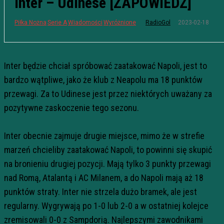
Inter – Udinese [ZAPOWIEDŹ]
2023-02-18
Piłka Nożna
Serie A
Wiadomości
Wyróżnione
RadioGol
Inter będzie chciał spróbować zaatakować Napoli, jest to
bardzo wątpliwe, jako że klub z Neapolu ma 18 punktów
przewagi. Za to Udinese jest przez niektórych uważany za
pozytywne zaskoczenie tego sezonu.
Inter obecnie zajmuje drugie miejsce, mimo że w strefie
marzeń chcieliby zaatakować Napoli, to powinni się skupić
na bronieniu drugiej pozycji. Mają tylko 3 punkty przewagi
nad Romą, Atalantą i AC Milanem, a do Napoli mają aż 18
punktów straty. Inter nie strzela dużo bramek, ale jest
regularny. Wygrywają po 1-0 lub 2-0 a w ostatniej kolejce
zremisowali 0-0 z Sampdorią. Najlepszymi zawodnikami