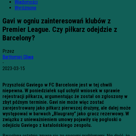
Wiadomości
Wyróżnione
Gavi w ogniu zainteresowań klubów z
Premier League. Czy piłkarz odejdzie z
Barcelony?
Przez
Bartłomiej Gliwa
-
2023-03-15
Przyszłość Gaviego w FC Barcelonie jest w tej chwili
niepewna. W poniedziałek sąd uchylił wniosek w sprawie
rejestracji piłkarza, argumentując że został on zgłoszony w
zbyt późnym terminie. Gavi nie może więc zostać
zarejestrowany jako piłkarz pierwszej drużyny, ale dalej może
występować w barwach „Blaugrany” jako gracz rezerwowy. W
związku z unieważnieniem umowy pojawiły się pogłoski o
odejściu Gaviego z katalońskiego zespołu.
Barcelona ostatnio zmaga się ze sporymi problemami. Nie dość, że