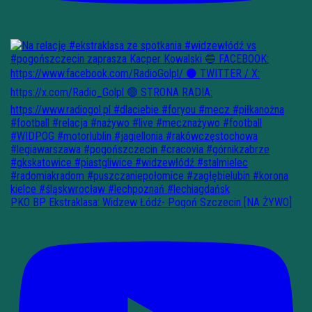
PKO BP Ekstraklasa: Widzew Łódź- Pogoń Szczecin [NA ŻYWO]