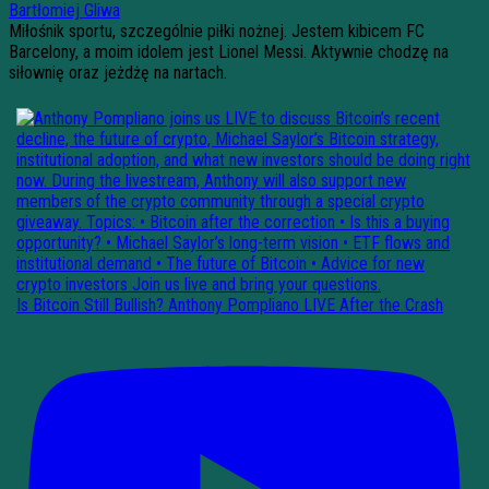
Bartłomiej Gliwa
Miłośnik sportu, szczególnie piłki nożnej. Jestem kibicem FC
Barcelony, a moim idolem jest Lionel Messi. Aktywnie chodzę na
siłownię oraz jeżdżę na nartach.
Is Bitcoin Still Bullish? Anthony Pompliano LIVE After the Crash