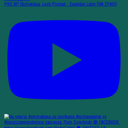
PKO BP Ekstraklasa: Lech Poznań - Zagłębie Lubin [NA ŻYWO]