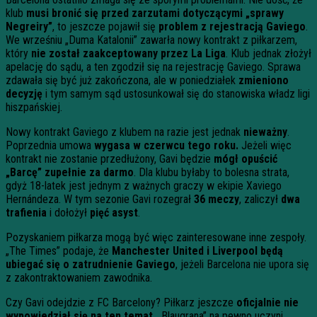
klub
musi bronić się przed zarzutami dotyczącymi „sprawy
Negreiry”
, to jeszcze pojawił się
problem z rejestracją Gaviego
.
We wrześniu „Duma Katalonii” zawarła nowy kontrakt z piłkarzem,
który
nie został zaakceptowany przez La Liga
. Klub jednak złożył
apelację do sądu, a ten zgodził się na rejestrację Gaviego. Sprawa
zdawała się być już zakończona, ale w poniedziałek
zmieniono
decyzję
i tym samym sąd ustosunkował się do stanowiska władz ligi
hiszpańskiej.
Nowy kontrakt Gaviego z klubem na razie jest jednak
nieważny
.
Poprzednia umowa
wygasa w czerwcu tego roku.
Jeżeli więc
kontrakt nie zostanie przedłużony, Gavi będzie
mógł opuścić
„Barcę” zupełnie za darmo
. Dla klubu byłaby to bolesna strata,
gdyż 18-latek jest jednym z ważnych graczy w ekipie Xaviego
Hernándeza. W tym sezonie Gavi rozegrał
36 meczy
, zaliczył
dwa
trafienia
i dołożył
pięć asyst
.
Pozyskaniem piłkarza mogą być więc zainteresowane inne zespoły.
„The Times” podaje, że
Manchester United i Liverpool będą
ubiegać się o zatrudnienie Gaviego
, jeżeli Barcelona nie upora się
z zakontraktowaniem zawodnika.
Czy Gavi odejdzie z FC Barcelony? Piłkarz jeszcze
oficjalnie nie
wypowiedział się na ten temat
. „Blaugrana” na pewno uczyni