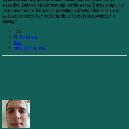
wszystko, żeby nie stracić swojego wychowanka. Decyzja sądu nie
jest prawomocna. Barcelonie przysługuje prawo odwołania się do
wyższej instancji i być może spróbuje tą metodą powalczyć o
Gaviego.
TAGI
FC Barcelona
Gavi
plotki transferowe