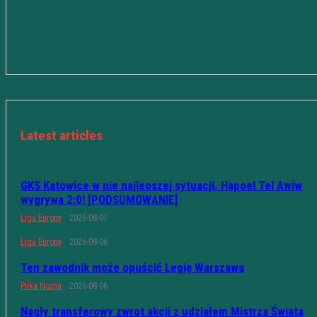
Latest articles
GKS Katowice w nie najleoszej sytuacji. Hapoel Tel Awiw
wygrywa 2:0! [PODSUMOWANIE]
Liga Europy
2026-08-07
Liga Europy
2026-08-06
Ten zawodnik może opuścić Legię Warszawa
Piłka Nożna
2026-08-06
Nagły transferowy zwrot akcji z udziałem Mistrza Świata