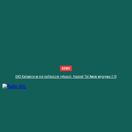
NEWS
GKS Katowice w nie najleoszej sytuacji. Hapoel Tel Awiw wygrywa 2:0!
[PODSUMOWANIE]