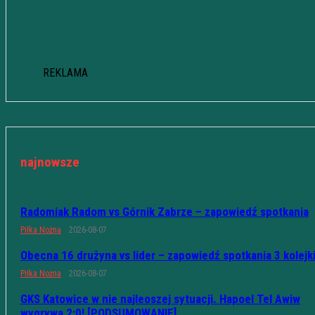
REKLAMA
najnowsze
Radomiak Radom vs Górnik Zabrze – zapowiedź spotkania
Piłka Nożna
2026-08-07
Obecna 16 drużyna vs lider – zapowiedź spotkania 3 kolejk
Piłka Nożna
2026-08-07
GKS Katowice w nie najleoszej sytuacji. Hapoel Tel Awiw
wygrywa 2:0! [PODSUMOWANIE]