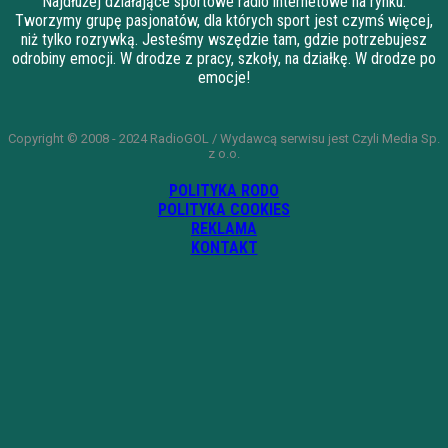
Najdłużej działające sportowe radio internetowe na rynku.
Tworzymy grupę pasjonatów, dla których sport jest czymś więcej,
niż tylko rozrywką. Jesteśmy wszędzie tam, gdzie potrzebujesz
odrobiny emocji. W drodze z pracy, szkoły, na działkę. W drodze po
emocje!
Copyright © 2008 - 2024 RadioGOL / Wydawcą serwisu jest Czyli Media Sp.
z o.o.
POLITYKA RODO
POLITYKA COOKIES
REKLAMA
KONTAKT