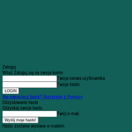
Zaloguj
Witaj! Zaloguj się na swoje konto
Twoja nazwa użytkownika
Twoje hasło
Nie pamiętasz hasła? Skorzystaj z Pomocy
Odzyskiwanie hasła
Odzyskaj swoje hasło
Twój e-mail
Hasło zostanie wysłane e-mailem.