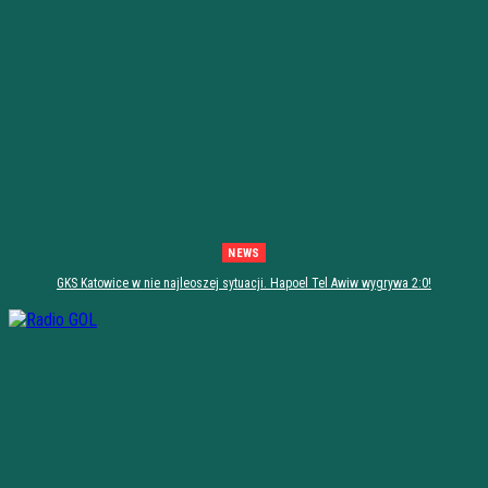
NEWS
GKS Katowice w nie najleoszej sytuacji. Hapoel Tel Awiw wygrywa 2:0!
[PODSUMOWANIE]