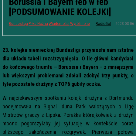
Borussia i Bayern łeb w łeb
[PODSUMOWANIE KOLEJKI]
2023-03-06
Bundesliga
Piłka Nożna
Wiadomości
Wyróżnione
RadioGol
23. kolejka niemieckiej Bundesligi przyniosła nam istotne
dla układu tabeli rozstrzygnięcia. O ile główni kandydaci
do końcowego triumfu – Borussia i Bayern – z mniejszymi
lub większymi problemami zdołali zdobyć trzy punkty, o
tyle pozostałe drużyny z TOP6 gubiły oczka.
W najciekawszym spotkaniu kolejki drużyna z Dortmundu
podejmowała na Signal Iduna Park walczących o Ligę
Mistrzów graczy z Lipska. Porażka którejkolwiek z drużyn
mocno pogorszyłaby jej sytuację w kontekście coraz
bliższego zakończenia rozgrywek. Pierwsza połowa