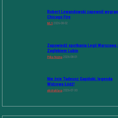
Robert Lewandowski zapewnił wygran
Chicago Fire
2026-08-02
MLS
Zapowiedź spotkania Legii Warszawa 
Zagłębiem Lubin
2026-08-01
Piłka Nożna
Nie żyje Tadeusz Gapiński, legenda
Widzewa Łódź!
2026-07-30
ekstraklasa