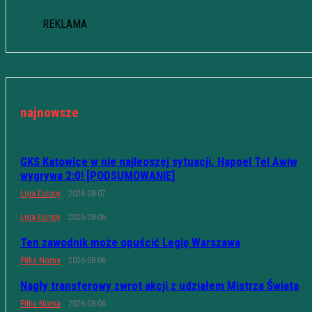
REKLAMA
najnowsze
GKS Katowice w nie najleoszej sytuacji. Hapoel Tel Awiw
wygrywa 2:0! [PODSUMOWANIE]
Liga Europy
2026-08-07
Liga Europy
2026-08-06
Ten zawodnik może opuścić Legię Warszawa
Piłka Nożna
2026-08-06
Nagły transferowy zwrot akcji z udziałem Mistrza Świata
Piłka Nożna
2026-08-06