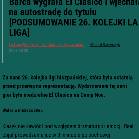
Barca wygrała El Clasico i wjechał
na autostradę do tytułu
[PODSUMOWANIE 26. KOLEJKI LA
LIGA]
La Liga
Piłka Nożna
Wiadomości
Wyróżnione
Michał Szewczyk
2023-03-20
Za nami 26. kolejka ligi hiszpańskiej, która była ostatnią
przed przerwą na reprezentację. Wydarzeniem tej serii
gier było niedzielne El Clasico na Camp Nou.
Walka o mistrzostwo
Klasyk nie zawiódł pod względem dramaturgii i emocji. Real
objął prowadzenie już w 9. minucie po pechowej