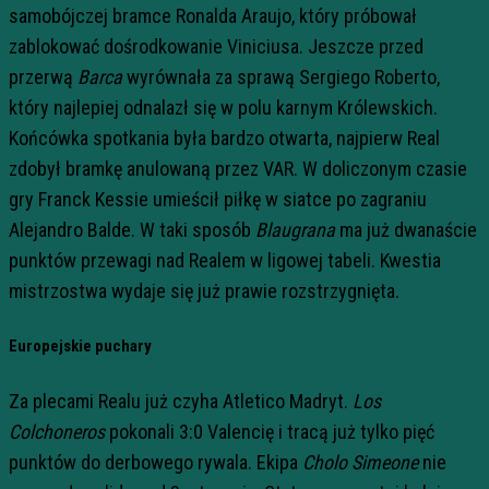
samobójczej bramce Ronalda Araujo, który próbował
zablokować dośrodkowanie Viniciusa. Jeszcze przed
przerwą
Barca
wyrównała za sprawą Sergiego Roberto,
który najlepiej odnalazł się w polu karnym Królewskich.
Końcówka spotkania była bardzo otwarta, najpierw Real
zdobył bramkę anulowaną przez VAR. W doliczonym czasie
gry Franck Kessie umieścił piłkę w siatce po zagraniu
Alejandro Balde. W taki sposób
Blaugrana
ma już dwanaście
punktów przewagi nad Realem w ligowej tabeli. Kwestia
mistrzostwa wydaje się już prawie rozstrzygnięta.
Europejskie puchary
Za plecami Realu już czyha Atletico Madryt.
Los
Colchoneros
pokonali 3:0 Valencię i tracą już tylko pięć
punktów do derbowego rywala. Ekipa
Cholo Simeone
nie