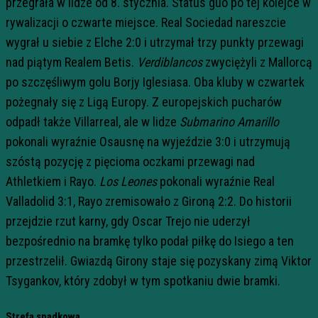
przegrała w lidze od 8. stycznia. Status guo po tej kolejce w
rywalizacji o czwarte miejsce. Real Sociedad nareszcie
wygrał u siebie z Elche 2:0 i utrzymał trzy punkty przewagi
nad piątym Realem Betis.
Verdiblancos
zwyciężyli z Mallorcą
po szczęśliwym golu Borjy Iglesiasa. Oba kluby w czwartek
pożegnały się z Ligą Europy. Z europejskich pucharów
odpadł także Villarreal, ale w lidze
Submarino Amarillo
pokonali wyraźnie Osausnę na wyjeździe 3:0 i utrzymują
szóstą pozycję z pięcioma oczkami przewagi nad
Athletkiem i Rayo.
Los Leones
pokonali wyraźnie Real
Valladolid 3:1, Rayo zremisowało z Gironą 2:2. Do historii
przejdzie rzut karny, gdy Oscar Trejo nie uderzył
bezpośrednio na bramkę tylko podał piłkę do Isiego a ten
przestrzelił. Gwiazdą Girony staje się pozyskany zimą Viktor
Tsygankov, który zdobył w tym spotkaniu dwie bramki.
Strefa spadkowa