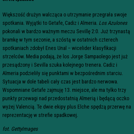
Większość drużyn walcząca o utrzymanie przegrała swoje
spotkania. Wyjątki to Getafe, Cadiz i Almeria.
Los Azulones
pokonali w bardzo ważnym meczu Sevillę 2:0. Już trzynastą
bramkę w tym sezonie, a szóstą w ostatnich czterech
spotkaniach zdobył Enes Unal – wicelider klasyfikacji
strzelców. Media podają, że los Jorge Sampaolego jest już
przesądzony i Sevilla szuka kolejnego trenera. Cadiz i
Almeria podzieliły się punktami w bezpośrednim starciu.
Sytuacja w dole tabeli cały czas jest bardzo nerwowa.
Wspomniane Getafe zajmuję 13. miejsce, ale ma tylko trzy
punkty przewagi nad przedostatnią Almerią i będącą oczko
wyżej Valencią. Te dwie ekipy plus Elche spędzą przerwę na
reprezentację w strefie spadkowej.
fot. GettyImages