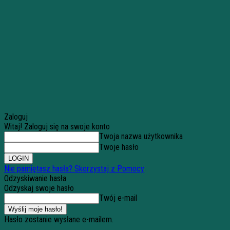
Zaloguj
Witaj! Zaloguj się na swoje konto
Twoja nazwa użytkownika
Twoje hasło
Nie pamiętasz hasła? Skorzystaj z Pomocy
Odzyskiwanie hasła
Odzyskaj swoje hasło
Twój e-mail
Hasło zostanie wysłane e-mailem.