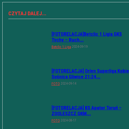
CZYTAJ DALEJ...
[FOTORELACJA]Betclic 1 Ligia GKS
Tychy – Ruch...
2024-09-19
Betclic 1.Liga
[FOTORELACJA] Orlen Superliga Kobie
Sośnica Gliwice 21:24...
2024-09-14
FOTO
[FOTORELACJA] KS Apator Toruń –
ZOOLESZCZ GKM...
2024-08-17
FOTO