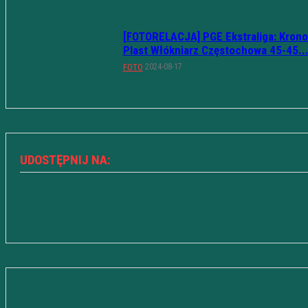
[FOTORELACJA] PGE Ekstraliga: Krono
Plast Włókniarz Częstochowa 45-45..
2024-08-17
FOTO
UDOSTĘPNIJ NA: