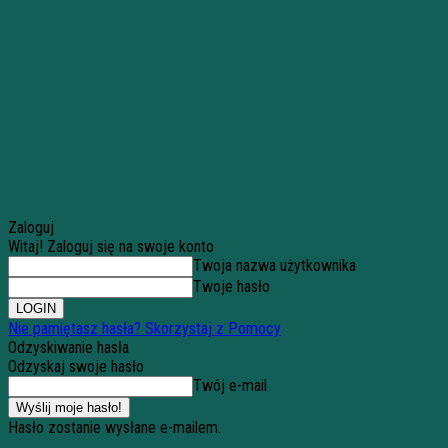
Zaloguj
Witaj! Zaloguj się na swoje konto
Twoja nazwa użytkownika
Twoje hasło
Nie pamiętasz hasła? Skorzystaj z Pomocy
Odzyskiwanie hasła
Odzyskaj swoje hasło
Twój e-mail
Hasło zostanie wysłane e-mailem.