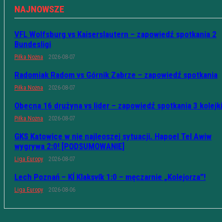
NAJNOWSZE
VFL Wolfsburg vs Kaiserslautern – zapowiedź spotkania 2
Bundesligi
Piłka Nożna
2026-08-07
Radomiak Radom vs Górnik Zabrze – zapowiedź spotkania
Piłka Nożna
2026-08-07
Obecna 16 drużyna vs lider – zapowiedź spotkania 3 kolejk
Piłka Nożna
2026-08-07
GKS Katowice w nie najleoszej sytuacji. Hapoel Tel Awiw
wygrywa 2:0! [PODSUMOWANIE]
Liga Europy
2026-08-07
Lech Poznań – KÍ Klaksvík 1:0 – męczarnie „Kolejorza”!
Liga Europy
2026-08-06