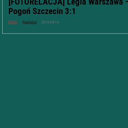
[FOTORELACJA] Legia Warszawa 
Pogoń Szczecin 3:1
2019-04-14
FOTO
RadioGol