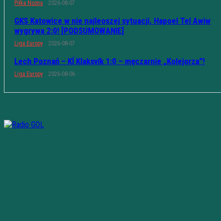
Piłka Nożna
2026-08-07
GKS Katowice w nie najleoszej sytuacji. Hapoel Tel Awiw
wygrywa 2:0! [PODSUMOWANIE]
Liga Europy
2026-08-07
Lech Poznań – KÍ Klaksvík 1:0 – męczarnie „Kolejorza”!
Liga Europy
2026-08-06