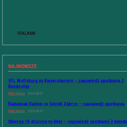
REKLAMA
NAJNOWSZE
VFL Wolfsburg vs Kaiserslautern – zapowiedź spotkania 2
Bundesligi
Piłka Nożna
2026-08-07
Radomiak Radom vs Górnik Zabrze – zapowiedź spotkania
Piłka Nożna
2026-08-07
Obecna 16 drużyna vs lider – zapowiedź spotkania 3 kolejk