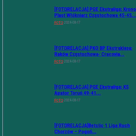
[FOTORELACJA] PGE Ekstraliga: Krono
Plast Włókniarz Częstochowa 45-45..
2024-08-17
FOTO
[FOTORELACJA] PKO BP Ekstraklasa:
Raków Częstochowa- Cracovia...
2024-08-17
FOTO
[FOTORELACJA] PGE Ekstraliga: KS
Apator Toruń 49-41...
2024-08-17
FOTO
[FOTORELACJA]Betclic 1 Liga Ruch
Chorzów – Pogoń...