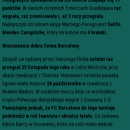
punktów.
W swoich ostatnich 5 meczach Guadalajara
raz
wygrała, raz zremisowała i, aż 3 razy przegrała.
Najlepszym strzelcem ekipy Martiego Perego jest
Salifo
Mendes Caropitche,
który na koncie ma
4 bramki.
Niezmiennie dobra forma Barcelony
Zespół zarządzany przez Hansiego Flicka
ostatni raz
przegrał 25 listopada tego roku
w Lidze Mistrzów, przy
okazji rywalizacji z Chelsea. Natomiast ostatnia porażka
ligowa miała miejsce
26 października
w rywalizacji z
Realem Madryt. W ostatnim meczu klub ze wschodniej
części Półwyspu Iberyjskiego wygrał z Osasuną 2-0.
Pamiętajmy jednak, że FC Barcelona do tego turnieju
podchodzi w roli faworyta i obrońcy tytułu.
Co ciekawe,
kibice Barcy w losowaniu, które na celu miało wybrać