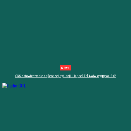
NEWS
GKS Katowice w nie najleoszej sytuacji. Hapoel Tel Awiw wygrywa 2:0!
[PODSUMOWANIE]