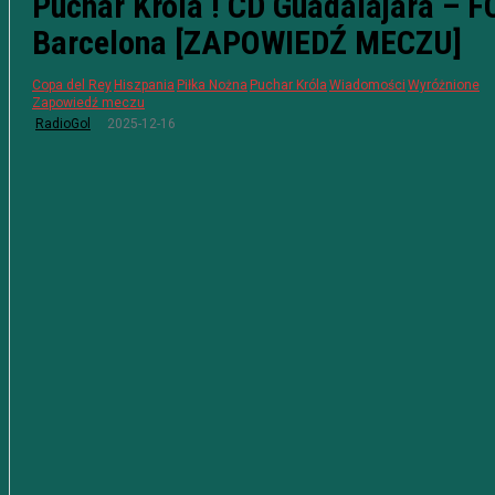
Puchar Króla ! CD Guadalajara – F
Barcelona [ZAPOWIEDŹ MECZU]
Copa del Rey
Hiszpania
Piłka Nożna
Puchar Króla
Wiadomości
Wyróżnione
Zapowiedź meczu
2025-12-16
RadioGol