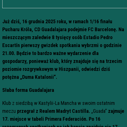
Już dziś, 16 grudnia 2025 roku, w ramach 1/16 finału
Pucharu Króla, CD Guadalajara podejmie FC Barcelonę. Na
mieszczącym zaledwie 8 tysięcy osób Estadio Pedro
Escartín pierwszy gwizdek spotkania wybrzmi o godzinie
21.00. Będzie to bardzo ważne wydarzenie dla
gospodarzy, ponieważ klub, który znajduje się na trzecim
poziomie rozgrywkowym w Hiszpanii, odwiedzi dziś
potężna „Duma Katalonii”.
Słaba forma Guadalajara
Klub z siedzibą w Kastylii-La Mancha w swoim ostatnim
meczu
przegrał z Realem Madryt Castilla.
„Guada”
zajmuje
17. miejsce w tabeli Primera Federación.
Po 16
rozegranych spotkaniach na ich koncie znajduje się 17