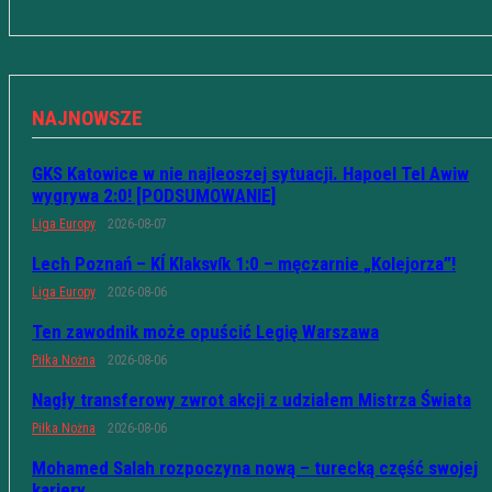
NAJNOWSZE
GKS Katowice w nie najleoszej sytuacji. Hapoel Tel Awiw
wygrywa 2:0! [PODSUMOWANIE]
Liga Europy
2026-08-07
Lech Poznań – KÍ Klaksvík 1:0 – męczarnie „Kolejorza”!
Liga Europy
2026-08-06
Ten zawodnik może opuścić Legię Warszawa
Piłka Nożna
2026-08-06
Nagły transferowy zwrot akcji z udziałem Mistrza Świata
Piłka Nożna
2026-08-06
Mohamed Salah rozpoczyna nową – turecką część swojej
kariery