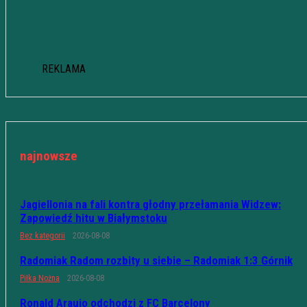
REKLAMA
najnowsze
Jagiellonia na fali kontra głodny przełamania Widzew:
Zapowiedź hitu w Białymstoku
Bez kategorii
2026-08-08
Radomiak Radom rozbity u siebie – Radomiak 1:3 Górnik
Piłka Nożna
2026-08-08
Ronald Araujo odchodzi z FC Barcelony