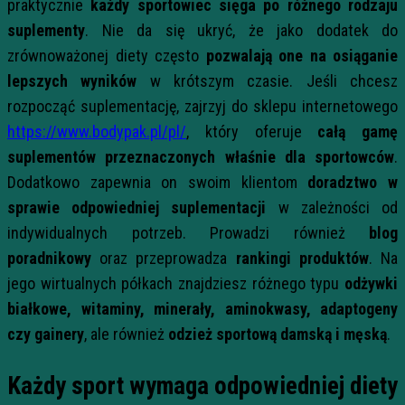
praktycznie
każdy sportowiec sięga po różnego rodzaju
suplementy
. Nie da się ukryć, że jako dodatek do
zrównoważonej diety często
pozwalają one na osiąganie
lepszych wyników
w krótszym czasie. Jeśli chcesz
rozpocząć suplementację, zajrzyj do sklepu internetowego
https://www.bodypak.pl/pl/
, który oferuje
całą gamę
suplementów przeznaczonych właśnie dla sportowców
.
Dodatkowo zapewnia on swoim klientom
doradztwo w
sprawie odpowiedniej suplementacji
w zależności od
indywidualnych potrzeb. Prowadzi również
blog
poradnikowy
oraz przeprowadza
rankingi produktów
. Na
jego wirtualnych półkach znajdziesz różnego typu
odżywki
białkowe, witaminy, minerały, aminokwasy, adaptogeny
czy gainery
, ale również
odzież sportową damską i męską
.
Każdy sport wymaga odpowiedniej diety