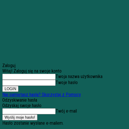
Zaloguj
Witaj! Zaloguj się na swoje konto
Twoja nazwa użytkownika
Twoje hasło
Nie pamiętasz hasła? Skorzystaj z Pomocy
Odzyskiwanie hasła
Odzyskaj swoje hasło
Twój e-mail
Hasło zostanie wysłane e-mailem.