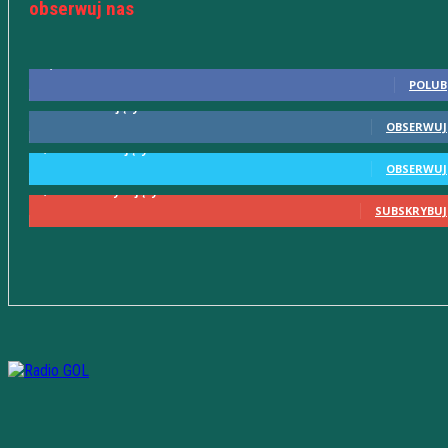
obserwuj nas
10,598
Fani
POLUB
615
Obserwujący
OBSERWUJ
2,580
Obserwujący
OBSERWUJ
2,230
Subskrybujący
SUBSKRYBUJ