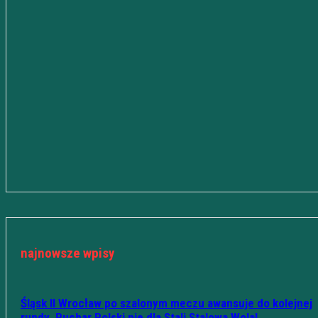
najnowsze wpisy
Śląsk II Wrocław po szalonym meczu awansuje do kolejnej
rundy. Puchar Polski nie dla Stali Stalowa Wola!