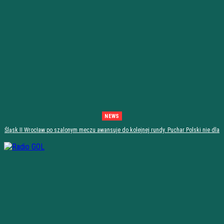
NEWS
Śląsk II Wrocław po szalonym meczu awansuje do kolejnej rundy. Puchar Polski nie dla
Stali Stalowa Wola! [PODSUMOWANIE]