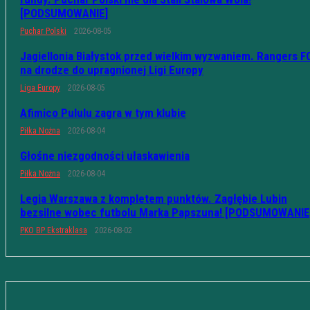
[PODSUMOWANIE]
Puchar Polski
2026-08-05
Jagiellonia Białystok przed wielkim wyzwaniem. Rangers F
na drodze do upragnionej Ligi Europy
Liga Europy
2026-08-05
Afimico Pululu zagra w tym klubie
Piłka Nożna
2026-08-04
Głośne niezgodności ułaskawienia
Piłka Nożna
2026-08-04
Legia Warszawa z kompletem punktów. Zagłębie Lubin
bezsilne wobec futbolu Marka Papszuna! [PODSUMOWANIE
PKO BP Ekstraklasa
2026-08-02