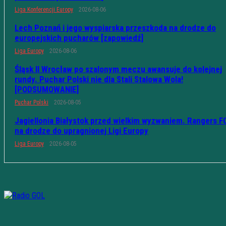
Liga Konferencji Europy
2026-08-06
Lech Poznań i jego wyspiarska przeszkoda na drodze do
europejskich pucharów [zapowiedź]
Liga Europy
2026-08-06
Śląsk II Wrocław po szalonym meczu awansuje do kolejnej
rundy. Puchar Polski nie dla Stali Stalowa Wola!
[PODSUMOWANIE]
Puchar Polski
2026-08-05
Jagiellonia Białystok przed wielkim wyzwaniem. Rangers F
na drodze do upragnionej Ligi Europy
Liga Europy
2026-08-05