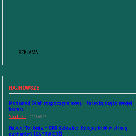
REKLAMA
NAJNOWSZE
Mohamed Salah rozpoczyna nową – turecką część swojej
kariery
Piłka Nożna
2026-08-06
Hapoel Tel Awiw – GKS Katowice. Kolejny krok w stronę
pucharów? [ZAPOWIEDŹ]