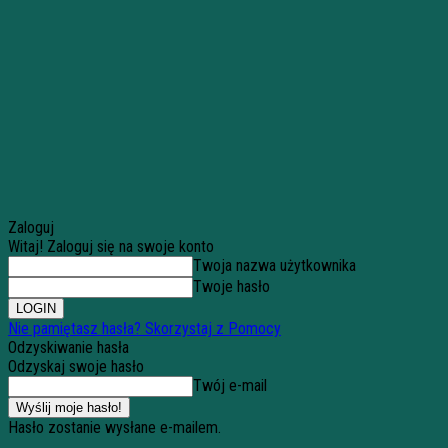
Zaloguj
Witaj! Zaloguj się na swoje konto
Twoja nazwa użytkownika
Twoje hasło
Nie pamiętasz hasła? Skorzystaj z Pomocy
Odzyskiwanie hasła
Odzyskaj swoje hasło
Twój e-mail
Hasło zostanie wysłane e-mailem.