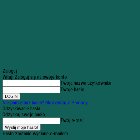
Zaloguj
Witaj! Zaloguj się na swoje konto
Twoja nazwa użytkownika
Twoje hasło
Nie pamiętasz hasła? Skorzystaj z Pomocy
Odzyskiwanie hasła
Odzyskaj swoje hasło
Twój e-mail
Hasło zostanie wysłane e-mailem.