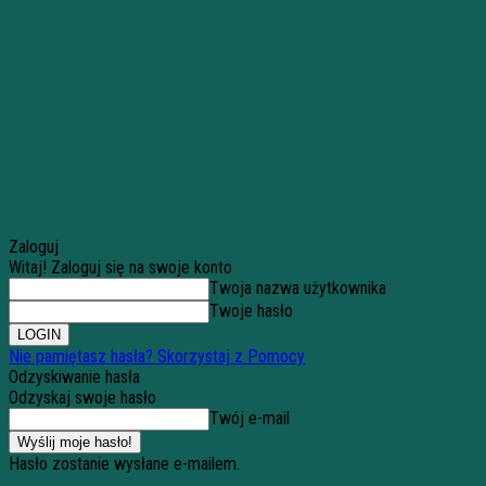
Zaloguj
Witaj! Zaloguj się na swoje konto
Twoja nazwa użytkownika
Twoje hasło
Nie pamiętasz hasła? Skorzystaj z Pomocy
Odzyskiwanie hasła
Odzyskaj swoje hasło
Twój e-mail
Hasło zostanie wysłane e-mailem.