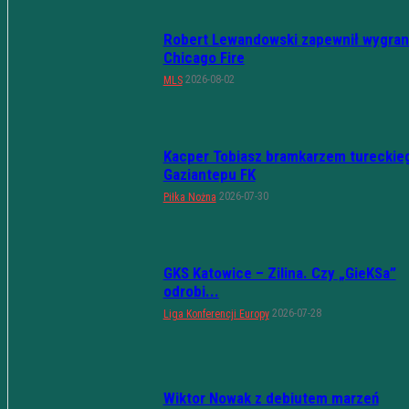
Robert Lewandowski zapewnił wygran
Chicago Fire
2026-08-02
MLS
Kacper Tobiasz bramkarzem tureckie
Gaziantepu FK
2026-07-30
Piłka Nożna
GKS Katowice – Zilina. Czy „GieKSa”
odrobi...
2026-07-28
Liga Konferencji Europy
Wiktor Nowak z debiutem marzeń