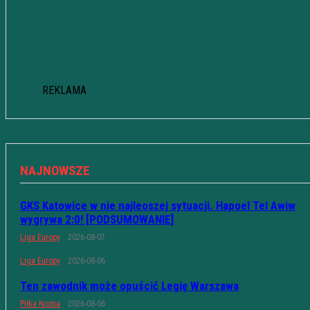
REKLAMA
NAJNOWSZE
GKS Katowice w nie najleoszej sytuacji. Hapoel Tel Awiw
wygrywa 2:0! [PODSUMOWANIE]
Liga Europy
2026-08-07
Liga Europy
2026-08-06
Ten zawodnik może opuścić Legię Warszawa
Piłka Nożna
2026-08-06