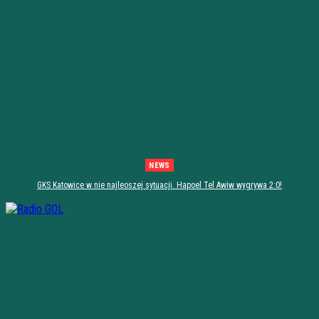
NEWS
GKS Katowice w nie najleoszej sytuacji. Hapoel Tel Awiw wygrywa 2:0!
[PODSUMOWANIE]