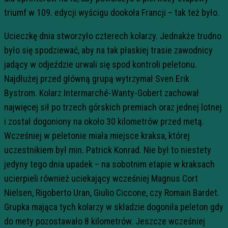
triumf w 109. edycji wyścigu dookoła Francji – tak też było.
Ucieczkę dnia stworzyło czterech kolarzy. Jednakże trudno
było się spodziewać, aby na tak płaskiej trasie zawodnicy
jadący w odjeździe urwali się spod kontroli peletonu.
Najdłużej przed główną grupą wytrzymał Sven Erik
Bystrom. Kolarz Intermarché-Wanty-Gobert zachował
najwięcej sił po trzech górskich premiach oraz jednej lotnej
i został dogoniony na około 30 kilometrów przed metą.
Wcześniej w peletonie miała miejsce kraksa, której
uczestnikiem był min. Patrick Konrad. Nie był to niestety
jedyny tego dnia upadek – na sobotnim etapie w kraksach
ucierpieli również uciekający wcześniej Magnus Cort
Nielsen, Rigoberto Uran, Giulio Ciccone, czy Romain Bardet.
Grupka mająca tych kolarzy w składzie dogoniła peleton gdy
do mety pozostawało 8 kilometrów. Jeszcze wcześniej