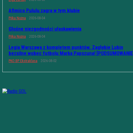
Afimico Pululu zagra w tym klubie
Piłka Nożna
2026-08-04
Głośne niezgodności ułaskawienia
Piłka Nożna
2026-08-04
Legia Warszawa z kompletem punktów. Zagłębie Lubin
bezsilne wobec futbolu Marka Papszuna! [PODSUMOWANIE
PKO BP Ekstraklasa
2026-08-02