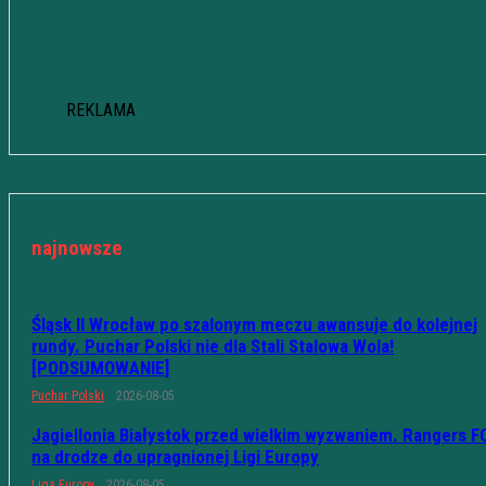
REKLAMA
najnowsze
Śląsk II Wrocław po szalonym meczu awansuje do kolejnej
rundy. Puchar Polski nie dla Stali Stalowa Wola!
[PODSUMOWANIE]
Puchar Polski
2026-08-05
Jagiellonia Białystok przed wielkim wyzwaniem. Rangers F
na drodze do upragnionej Ligi Europy
Liga Europy
2026-08-05