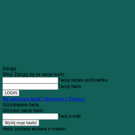
Zaloguj
Witaj! Zaloguj się na swoje konto
Twoja nazwa użytkownika
Twoje hasło
Nie pamiętasz hasła? Skorzystaj z Pomocy
Odzyskiwanie hasła
Odzyskaj swoje hasło
Twój e-mail
Hasło zostanie wysłane e-mailem.