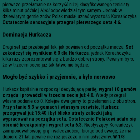
pierwsze przełamanie na korzyść niżej klasyfikowanego tenisisty.
Kilka minut później
Hubi
odpowiedział tym samym. Jednak w
dziewiątym gemie znów Polak musiał uznać wyższość Koreańczyka.
Ostatecznie sensacyjnie przegrał pierwszego seta 4:6.
Dominacja Hurkacza
Drugi set już przebiegał tak, jak powinien od początku meczu.
Set
zakończył się wynikiem 6:0 dla Hurkacza
, jednak Koreańczyka
kilka razy zaprezentował się z bardzo dobrej strony. Pewnym było,
że w trzecim secie już tak łatwo nie będzie.
Mogło być szybko i przyjemnie, a było nerwowo
Hurkacz kapitalnie rozpoczął decydującą partię,
wygrał 10 gemów
z rzędu i prowadził w trzecim secie już 4:0.
Wtedy przegrał
własne podanie do 0. Kolejne dwa gemy to przełamania z obu stron.
Przy stanie 5:3 w gemach i własnym serwisie, Hurkacz
przegrywał już 15:40 i był blisko utraty zaliczki jaką
wypracował na początku seta.
Ostatecznie Polakowi udało się
obronić breakpointy i wygrał seta 6:3.
Niesłyszący Koreańczyk
zaimponował swoją grą i walecznością, biorąc pod uwagę, że ma
dopiero 21 lat, pewnie nie raz jeszcze o nim usłyszymy.
W 1/8