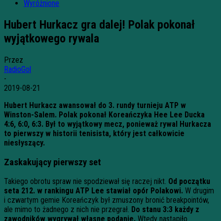
Wyróżnione
Hubert Hurkacz gra dalej! Polak pokonał
wyjątkowego rywala
Przez
RadioGol
-
2019-08-21
Hubert Hurkacz awansował do 3. rundy turnieju ATP w
Winston-Salem. Polak pokonał Koreańczyka Hee Lee Ducka
4:6, 6:0, 6:3. Był to wyjątkowy mecz, ponieważ rywal Hurkacza
to pierwszy w historii tenisista, który jest całkowicie
niesłyszący.
Zaskakujący pierwszy set
Takiego obrotu spraw nie spodziewał się raczej nikt.
Od początku
seta 212. w rankingu ATP Lee stawiał opór Polakowi.
W drugim
i czwartym gemie Koreańczyk był zmuszony bronić breakpointów,
ale mimo to żadnego z nich nie przegrał.
Do stanu 3:3 każdy z
zawodników wygrywał własne podanie.
Wtedy nastąpiło