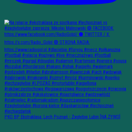
PKO BP Ekstraklasa: Lech Poznań - Zagłębie Lubin [NA ŻYWO]