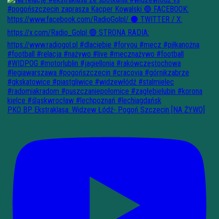
PKO BP Ekstraklasa: Widzew Łódź- Pogoń Szczecin [NA ŻYWO]