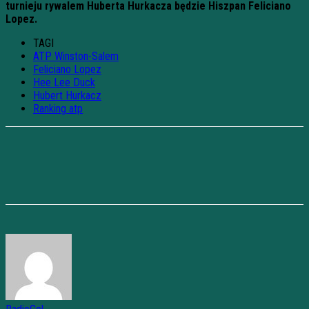
turnieju rywalem Huberta Hurkacza będzie Hiszpan Feliciano
Lopez.
TAGI
ATP Winston-Salem
Feliciano Lopez
Hee Lee Duck
Hubert Hurkacz
Ranking atp