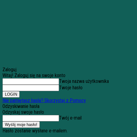
Zaloguj
Witaj! Zaloguj się na swoje konto
Twoja nazwa użytkownika
Twoje hasło
Nie pamiętasz hasła? Skorzystaj z Pomocy
Odzyskiwanie hasła
Odzyskaj swoje hasło
Twój e-mail
Hasło zostanie wysłane e-mailem.