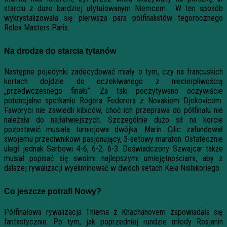
starciu z dużo bardziej utytułowanym Niemcem. W ten sposób
wykrystalizowała się pierwsza para półfinalistów tegorocznego
Rolex Masters Paris.
Na drodze do starcia tytanów
Następne pojedynki zadecydować miały o tym, czy na francuskich
kortach dojdzie do oczekiwanego z niecierpliwością
„przedwczesnego finału”. Za taki poczytywano oczywiście
potencjalne spotkanie Rogera Federera z Novakiem Djokovicem.
Faworyci nie zawiedli kibiców, choć ich przeprawa do półfinału nie
należała do najłatwiejszych. Szczególnie dużo sił na korcie
pozostawić musiała turniejowa dwójka. Marin Cilic zafundował
swojemu przeciwnikowi pasjonujący, 3-setowy maraton. Ostatecznie
uległ jednak Serbowi 4-6, 6-2, 6-3. Doświadczony Szwajcar także
musiał popisać się swoimi najlepszymi umiejętnościami, aby z
dalszej rywalizacji wyeliminować w dwóch setach Keia Nishikoriego.
Co jeszcze potrafi Nowy?
Półfinałowa rywalizacja Thiema z Khachanovem zapowiadała się
fantastycznie. Po tym, jak poprzedniej rundzie młody Rosjanin