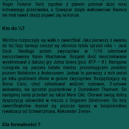
Roger Federer. Serb zgodnie z planem pokonał dużo niżej
notowanego przeciwnika, a Szwajcar dzięki walkowerowi Raonica
nie miał nawet okazji pojawić się na korcie.
Kto do ¼?
Wkrótce rozpoczęły się walki o ćwierćfinał. Jako pierwszy z awansu
do tej fazy turnieju cieszył się obrońca tytułu sprzed roku – Jack
Sock. Niedługo potem zwycięstwo w 1/16 odnotował
nierozstawiony Karen Khachanow. Rosjanin dość nieoczekiwanie
wyeliminował z dalszej gry Johna Isnera (poz. ATP – 8.). Następnie
rozegrała się paryska batalia miedzy prezentującymi podobny
poziom Nishikorim a Andersonem. Jednak to pierwszy z nich uniósł
po kilku godzinach dłonie w geście zwycięstwa. Rozpędzający się
Borna Coric, choć zafundował widzom cudowne, 3-setowe
widowisko, nie sprostał pojedynkowi z Dominikiem Thiemem. Do
następnej rundy przedarł się także Marin Cilic. Chorwat swoją dobrą
dyspozycję udowodnił w meczu z Grigorem Dimitrovem. Do listy
ćwierćfinalistów dopisał się jeszcze lepszy w bezpośredniej
rywalizacji od Schwartzmana, Aleksander Zverev.
Dla formalności ?