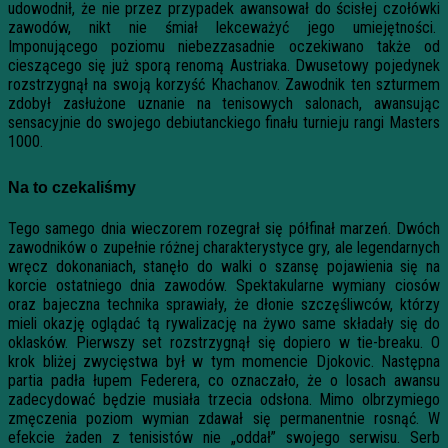
udowodnił, że nie przez przypadek awansował do ścisłej czołówki
zawodów, nikt nie śmiał lekceważyć jego umiejętności.
Imponującego poziomu niebezzasadnie oczekiwano także od
cieszącego się już sporą renomą Austriaka. Dwusetowy pojedynek
rozstrzygnął na swoją korzyść Khachanov. Zawodnik ten szturmem
zdobył zasłużone uznanie na tenisowych salonach, awansując
sensacyjnie do swojego debiutanckiego finału turnieju rangi Masters
1000.
Na to czekaliśmy
Tego samego dnia wieczorem rozegrał się półfinał marzeń. Dwóch
zawodników o zupełnie różnej charakterystyce gry, ale legendarnych
wręcz dokonaniach, stanęło do walki o szansę pojawienia się na
korcie ostatniego dnia zawodów. Spektakularne wymiany ciosów
oraz bajeczna technika sprawiały, że dłonie szczęśliwców, którzy
mieli okazję oglądać tą rywalizację na żywo same składały się do
oklasków. Pierwszy set rozstrzygnął się dopiero w tie-breaku. O
krok bliżej zwycięstwa był w tym momencie Djokovic. Następna
partia padła łupem Federera, co oznaczało, że o losach awansu
zadecydować będzie musiała trzecia odsłona. Mimo olbrzymiego
zmęczenia poziom wymian zdawał się permanentnie rosnąć. W
efekcie żaden z tenisistów nie „oddał” swojego serwisu. Serb