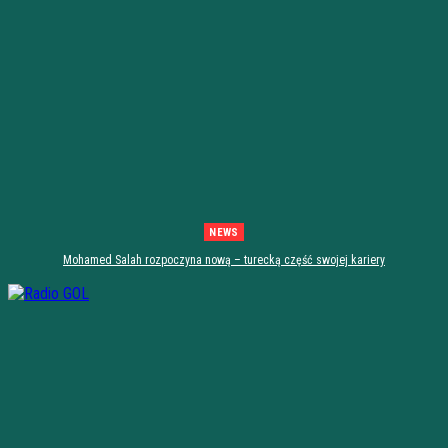
NEWS
Mohamed Salah rozpoczyna nową – turecką część swojej kariery