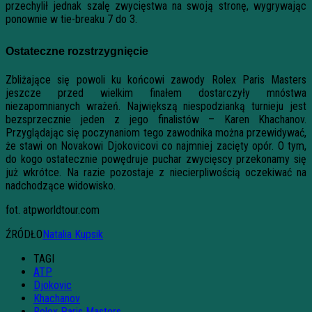
przechylił jednak szalę zwycięstwa na swoją stronę, wygrywając
ponownie w tie-breaku 7 do 3.
Ostateczne rozstrzygnięcie
Zbliżające się powoli ku końcowi zawody Rolex Paris Masters
jeszcze przed wielkim finałem dostarczyły mnóstwa
niezapomnianych wrażeń. Największą niespodzianką turnieju jest
bezsprzecznie jeden z jego finalistów – Karen Khachanov.
Przyglądając się poczynaniom tego zawodnika można przewidywać,
że stawi on Novakowi Djokovicovi co najmniej zacięty opór. O tym,
do kogo ostatecznie powędruje puchar zwycięscy przekonamy się
już wkrótce. Na razie pozostaje z niecierpliwością oczekiwać na
nadchodzące widowisko.
fot. atpworldtour.com
ŹRÓDŁO
Natalia Kupsik
TAGI
ATP
Djokovic
Khachanov
Rolex Paris Masters