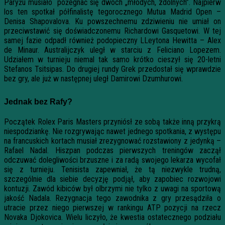
Paryżu musiało pożegnać się dwóch „młodych, zdolnych”. Najpierw
los ten spotkał półfinalistę tegorocznego Mutua Madrid Open –
Denisa Shapovalova. Ku powszechnemu zdziwieniu nie umiał on
przeciwstawić się doświadczonemu Richardowi Gasquetowi. W tej
samej fazie odpadł również podopieczny LLeytona Hewitta – Alex
de Minaur. Australijczyk uległ w starciu z Feliciano Lopezem.
Udziałem w turnieju niemal tak samo krótko cieszył się 20-letni
Stefanos Tsitsipas. Do drugiej rundy Grek przedostał się wprawdzie
bez gry, ale już w następnej uległ Damirowi Dzumhurowi.
Jednak bez Rafy?
Początek Rolex Paris Masters przyniósł ze sobą także inną przykrą
niespodziankę. Nie rozgrywając nawet jednego spotkania, z występu
na francuskich kortach musiał zrezygnować rozstawiony z jedynką –
Rafael Nadal. Hiszpan podczas pierwszych treningów zaczął
odczuwać dolegliwości brzuszne i za radą swojego lekarza wycofał
się z turnieju. Tenisista zapewniał, że tą niezwykle trudną,
szczególnie dla siebie decyzję podjął, aby zapobiec rozwojowi
kontuzji. Zawód kibiców był olbrzymi nie tylko z uwagi na sportową
jakość Nadala. Rezygnacja tego zawodnika z gry przesądziła o
utracie przez niego pierwszej w rankingu ATP pozycji na rzecz
Novaka Djokovica. Wielu liczyło, że kwestia ostatecznego podziału