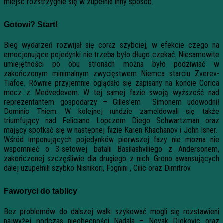
miejsc rozstrzygnie się w zupełnie inny sposób.
Gotowi? Start!
Bieg wydarzeń rozwijał się coraz szybciej, w efekcie czego na
emocjonujące pojedynki nie trzeba było długo czekać. Niesamowite
umiejętności po obu stronach można było podziwiać w
zakończonym minimalnym zwycięstwem Niemca starciu Zverev-
Tiafoe. Równie przyjemnie oglądało się zapisany na koncie Corica
mecz z Medvedevem. W tej samej fazie swoją wyższość nad
reprezentantem gospodarzy – Gilles’em Simonem udowodnił
Dominic Thiem. W kolejnej rundzie zameldowali się także
triumfujący nad Feliciano Lopezem Diego Schwartzman oraz
mający spotkać się w następnej fazie Karen Khachanov i John Isner.
Wśród imponujących pojedynków pierwszej fazy nie można nie
wspomnieć o 3-setowej batalii Basilashviliego z Andersonem,
zakończonej szczęśliwie dla drugiego z nich. Grono awansujących
dalej uzupełnili szybko Nishikori, Fognini , Cilic oraz Dimitrov.
Faworyci do tablicy
Bez problemów do dalszej walki szykować mogli się rozstawieni
najwyżej podczas nieobecności Nadala – Novak Djokovic oraz