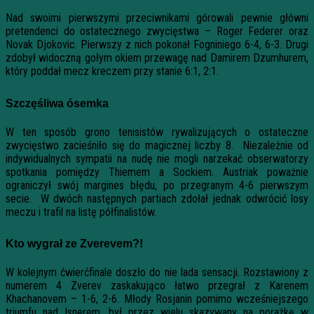
Nad swoimi pierwszymi przeciwnikami górowali pewnie główni
pretendenci do ostatecznego zwycięstwa – Roger Federer oraz
Novak Djokovic. Pierwszy z nich pokonał Fogniniego 6-4, 6-3. Drugi
zdobył widoczną gołym okiem przewagę nad Damirem Dzumhurem,
który poddał mecz kreczem przy stanie 6:1, 2:1.
Szczęśliwa ósemka
W ten sposób grono tenisistów rywalizujących o ostateczne
zwycięstwo zacieśniło się do magicznej liczby 8. Niezależnie od
indywidualnych sympatii na nudę nie mogli narzekać obserwatorzy
spotkania pomiędzy Thiemem a Sockiem. Austriak poważnie
ograniczył swój margines błędu, po przegranym 4-6 pierwszym
secie. W dwóch następnych partiach zdołał jednak odwrócić losy
meczu i trafil na listę półfinalistów.
Kto wygrał ze Zverevem?!
W kolejnym ćwierćfinale doszło do nie lada sensacji. Rozstawiony z
numerem 4 Zverev zaskakująco łatwo przegrał z Karenem
Khachanovem – 1-6, 2-6. Młody Rosjanin pomimo wcześniejszego
triumfu nad Isnerem, był przez wielu skazywany na porażkę w