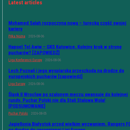
Latest articles
Mohamed Salah rozpoczyna nową – turecką część swojej
kariery
Piłka Nożna
2026-08-06
Hapoel Tel Awiw – GKS Katowice. Kolejny krok w stronę
pucharów? [ZAPOWIEDŹ]
Liga Konferencji Europy
2026-08-06
Lech Poznań i jego wyspiarska przeszkoda na drodze do
europejskich pucharów [zapowiedź]
Liga Europy
2026-08-06
Śląsk II Wrocław po szalonym meczu awansuje do kolejnej
rundy. Puchar Polski nie dla Stali Stalowa Wola!
[PODSUMOWANIE]
Puchar Polski
2026-08-05
Jagiellonia Białystok przed wielkim wyzwaniem. Rangers F
na drodze do upragnionej Ligi Europy