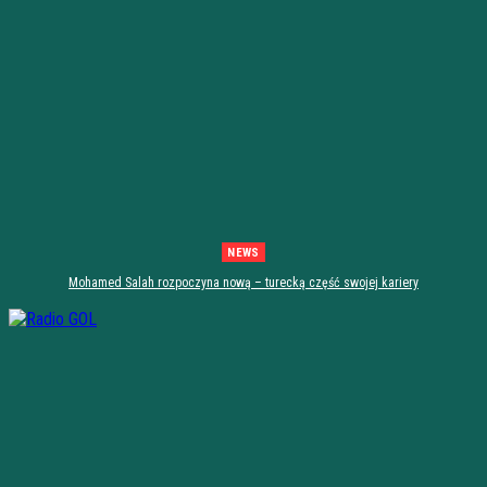
NEWS
Mohamed Salah rozpoczyna nową – turecką część swojej kariery