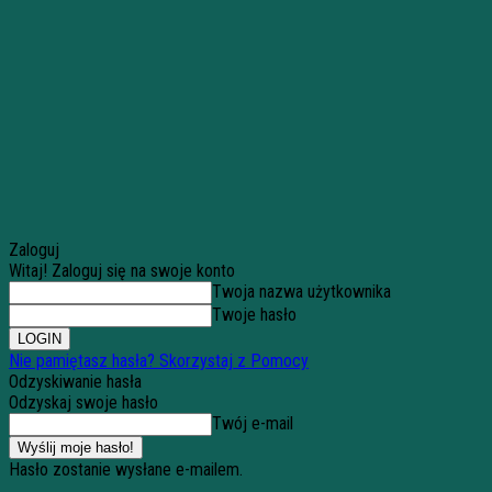
Zaloguj
Witaj! Zaloguj się na swoje konto
Twoja nazwa użytkownika
Twoje hasło
Nie pamiętasz hasła? Skorzystaj z Pomocy
Odzyskiwanie hasła
Odzyskaj swoje hasło
Twój e-mail
Hasło zostanie wysłane e-mailem.