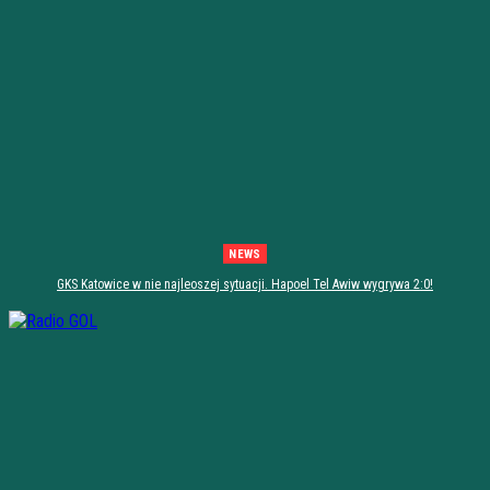
NEWS
GKS Katowice w nie najleoszej sytuacji. Hapoel Tel Awiw wygrywa 2:0!
[PODSUMOWANIE]