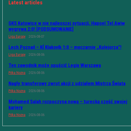
Latest articles
GKS Katowice w nie najleoszej sytuacji. Hapoel Tel Awiw
wygrywa 2:0! [PODSUMOWANIE]
Liga Europy
2026-08-07
Lech Poznań – KÍ Klaksvík 1:0 – męczarnie „Kolejorza”!
Liga Europy
2026-08-06
Ten zawodnik może opuścić Legię Warszawa
Piłka Nożna
2026-08-06
Nagły transferowy zwrot akcji z udziałem Mistrza Świata
Piłka Nożna
2026-08-06
Mohamed Salah rozpoczyna nową – turecką część swojej
kariery
Piłka Nożna
2026-08-06