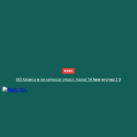
NEWS
GKS Katowice w nie najleoszej sytuacji. Hapoel Tel Awiw wygrywa 2:0!
[PODSUMOWANIE]