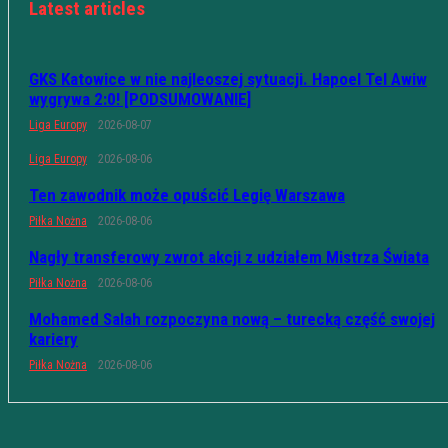
Latest articles
GKS Katowice w nie najleoszej sytuacji. Hapoel Tel Awiw
wygrywa 2:0! [PODSUMOWANIE]
Liga Europy
2026-08-07
Liga Europy
2026-08-06
Ten zawodnik może opuścić Legię Warszawa
Piłka Nożna
2026-08-06
Nagły transferowy zwrot akcji z udziałem Mistrza Świata
Piłka Nożna
2026-08-06
Mohamed Salah rozpoczyna nową – turecką część swojej
kariery
Piłka Nożna
2026-08-06