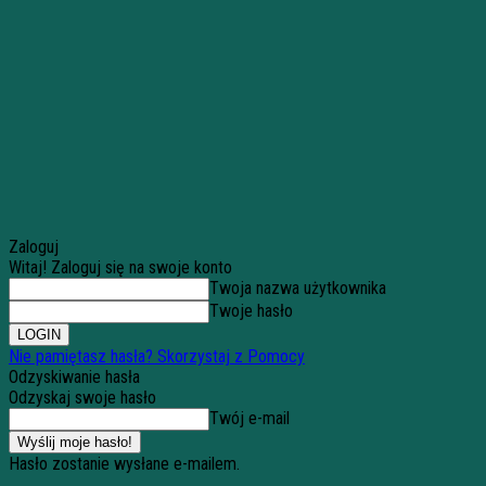
Zaloguj
Witaj! Zaloguj się na swoje konto
Twoja nazwa użytkownika
Twoje hasło
Nie pamiętasz hasła? Skorzystaj z Pomocy
Odzyskiwanie hasła
Odzyskaj swoje hasło
Twój e-mail
Hasło zostanie wysłane e-mailem.