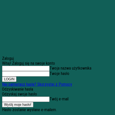
Zaloguj
Witaj! Zaloguj się na swoje konto
Twoja nazwa użytkownika
Twoje hasło
Nie pamiętasz hasła? Skorzystaj z Pomocy
Odzyskiwanie hasła
Odzyskaj swoje hasło
Twój e-mail
Hasło zostanie wysłane e-mailem.