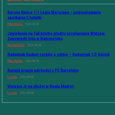
Korona Kielce 1:1 Legia Warszawa – podsumowanie
spotkania 3 kolejki
Piłka Nożna
2026-08-08
Jagiellonia na fali kontra głodny przełamania Widzew:
Zapowiedź hitu w Białymstoku
Bez kategorii
2026-08-08
Radomiak Radom rozbity u siebie – Radomiak 1:3 Górnik
Piłka Nożna
2026-08-08
Ronald Araujo odchodzi z FC Barcelony
La Liga
2026-08-08
Vinicius Jr na dłużej w Realu Madryt
La Liga
2026-08-08