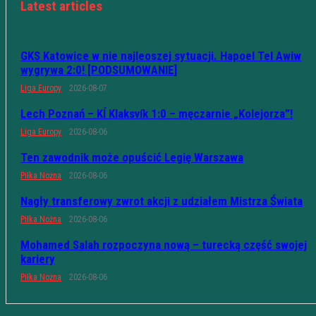
Latest articles
GKS Katowice w nie najleoszej sytuacji. Hapoel Tel Awiw
wygrywa 2:0! [PODSUMOWANIE]
Liga Europy
2026-08-07
Lech Poznań – KÍ Klaksvík 1:0 – męczarnie „Kolejorza”!
Liga Europy
2026-08-06
Ten zawodnik może opuścić Legię Warszawa
Piłka Nożna
2026-08-06
Nagły transferowy zwrot akcji z udziałem Mistrza Świata
Piłka Nożna
2026-08-06
Mohamed Salah rozpoczyna nową – turecką część swojej
kariery
Piłka Nożna
2026-08-06