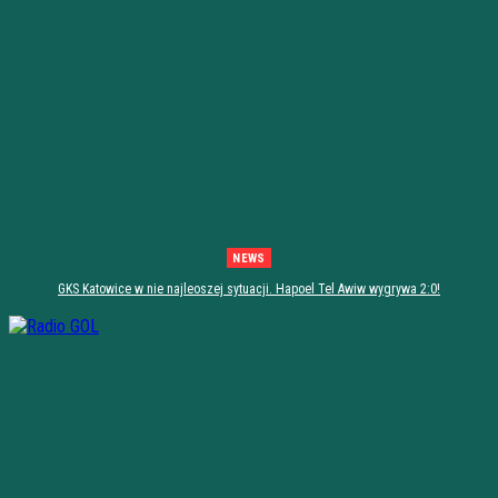
NEWS
GKS Katowice w nie najleoszej sytuacji. Hapoel Tel Awiw wygrywa 2:0!
[PODSUMOWANIE]