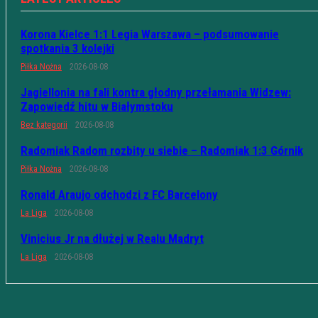
Korona Kielce 1:1 Legia Warszawa – podsumowanie
spotkania 3 kolejki
Piłka Nożna
2026-08-08
Jagiellonia na fali kontra głodny przełamania Widzew:
Zapowiedź hitu w Białymstoku
Bez kategorii
2026-08-08
Radomiak Radom rozbity u siebie – Radomiak 1:3 Górnik
Piłka Nożna
2026-08-08
Ronald Araujo odchodzi z FC Barcelony
La Liga
2026-08-08
Vinicius Jr na dłużej w Realu Madryt
La Liga
2026-08-08