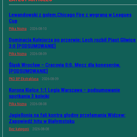
Lewandowski z golem,Chicago Fire z wygraną w Leagues
Cup
Piłka Nożna
2026-08-10
Dominacja Kolejorza po przerwie: Lech rozbił Piast Gliwice
3:0 [PODSUMOWANIE]
Piłka Nożna
2026-08-09
Śląsk Wrocław – Cracovia 0:0. Mecz dla koneserów.
[PODSUMOWANIE]
PKO BP Ekstraklasa
2026-08-09
Korona Kielce 1:1 Legia Warszawa – podsumowanie
spotkania 3 kolejki
Piłka Nożna
2026-08-08
Jagiellonia na fali kontra głodny przełamania Widzew:
Zapowiedź hitu w Białymstoku
Bez kategorii
2026-08-08