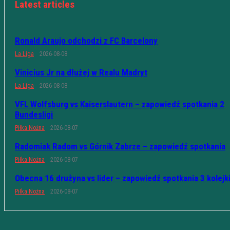
Latest articles
Ronald Araujo odchodzi z FC Barcelony
La Liga
2026-08-08
Vinicius Jr na dłużej w Realu Madryt
La Liga
2026-08-08
VFL Wolfsburg vs Kaiserslautern – zapowiedź spotkania 2
Bundesligi
Piłka Nożna
2026-08-07
Radomiak Radom vs Górnik Zabrze – zapowiedź spotkania
Piłka Nożna
2026-08-07
Obecna 16 drużyna vs lider – zapowiedź spotkania 3 kolejk
Piłka Nożna
2026-08-07