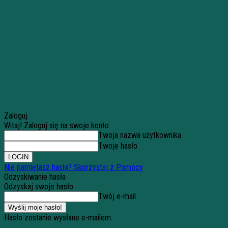
Zaloguj
Witaj! Zaloguj się na swoje konto
Twoja nazwa użytkownika
Twoje hasło
Nie pamiętasz hasła? Skorzystaj z Pomocy
Odzyskiwanie hasła
Odzyskaj swoje hasło
Twój e-mail
Hasło zostanie wysłane e-mailem.