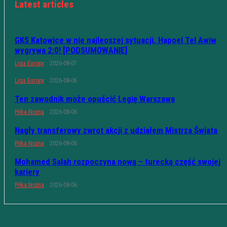
Latest articles
GKS Katowice w nie najleoszej sytuacji. Hapoel Tel Awiw
wygrywa 2:0! [PODSUMOWANIE]
Liga Europy
2026-08-07
Liga Europy
2026-08-06
Ten zawodnik może opuścić Legię Warszawa
Piłka Nożna
2026-08-06
Nagły transferowy zwrot akcji z udziałem Mistrza Świata
Piłka Nożna
2026-08-06
Mohamed Salah rozpoczyna nową – turecką część swojej
kariery
Piłka Nożna
2026-08-06