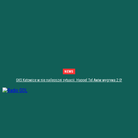
NEWS
GKS Katowice w nie najleoszej sytuacji. Hapoel Tel Awiw wygrywa 2:0!
[PODSUMOWANIE]