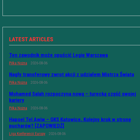
LATEST ARTICLES
Ten zawodnik może opuścić Legię Warszawa
Piłka Nożna
2026-08-06
Nagły transferowy zwrot akcji z udziałem Mistrza Świata
Piłka Nożna
2026-08-06
Mohamed Salah rozpoczyna nową – turecką część swojej
kariery
Piłka Nożna
2026-08-06
Hapoel Tel Awiw – GKS Katowice. Kolejny krok w stronę
pucharów? [ZAPOWIEDŹ]
Liga Konferencji Europy
2026-08-06