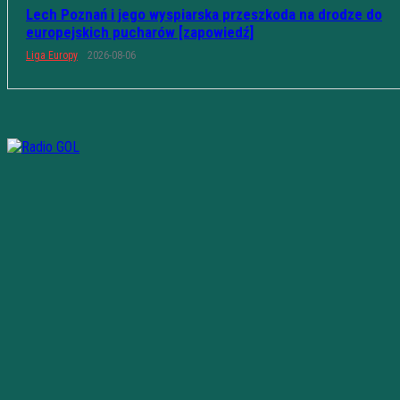
Lech Poznań i jego wyspiarska przeszkoda na drodze do
europejskich pucharów [zapowiedź]
Liga Europy
2026-08-06