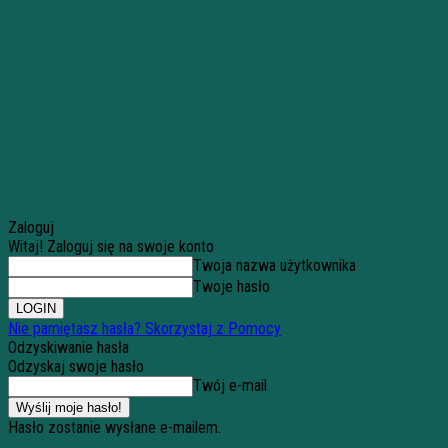
Zaloguj
Witaj! Zaloguj się na swoje konto
Twoja nazwa użytkownika
Twoje hasło
Nie pamiętasz hasła? Skorzystaj z Pomocy
Odzyskiwanie hasła
Odzyskaj swoje hasło
Twój e-mail
Hasło zostanie wysłane e-mailem.