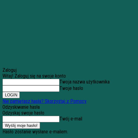
Zaloguj
Witaj! Zaloguj się na swoje konto
Twoja nazwa użytkownika
Twoje hasło
Nie pamiętasz hasła? Skorzystaj z Pomocy
Odzyskiwanie hasła
Odzyskaj swoje hasło
Twój e-mail
Hasło zostanie wysłane e-mailem.