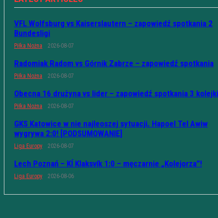
VFL Wolfsburg vs Kaiserslautern – zapowiedź spotkania 2
Bundesligi
Piłka Nożna
2026-08-07
Radomiak Radom vs Górnik Zabrze – zapowiedź spotkania
Piłka Nożna
2026-08-07
Obecna 16 drużyna vs lider – zapowiedź spotkania 3 kolejk
Piłka Nożna
2026-08-07
GKS Katowice w nie najleoszej sytuacji. Hapoel Tel Awiw
wygrywa 2:0! [PODSUMOWANIE]
Liga Europy
2026-08-07
Lech Poznań – KÍ Klaksvík 1:0 – męczarnie „Kolejorza”!
Liga Europy
2026-08-06