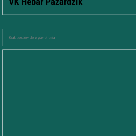
VK Hebar Pazardżik
Brak postów do wyświetlenia