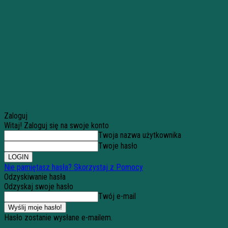
Zaloguj
Witaj! Zaloguj się na swoje konto
Twoja nazwa użytkownika
Twoje hasło
Nie pamiętasz hasła? Skorzystaj z Pomocy
Odzyskiwanie hasła
Odzyskaj swoje hasło
Twój e-mail
Hasło zostanie wysłane e-mailem.