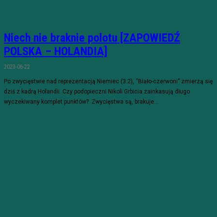
Niech nie braknie polotu [ZAPOWIEDŹ
POLSKA – HOLANDIA]
2023-06-22
Po zwycięstwie nad reprezentacją Niemiec (3:2), “Biało-czerwoni” zmierzą się
dziś z kadrą Holandii. Czy podopieczni Nikoli Grbicia zainkasują długo
wyczekiwany komplet punktów? Zwycięstwa są, brakuje...