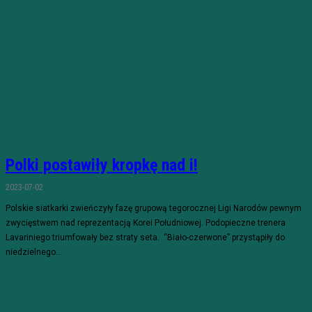
Polki postawiły kropkę nad i!
2023-07-02
Polskie siatkarki zwieńczyły fazę grupową tegorocznej Ligi Narodów pewnym
zwycięstwem nad reprezentacją Korei Południowej. Podopieczne trenera
Lavariniego triumfowały bez straty seta. “Biało-czerwone” przystąpiły do
niedzielnego...