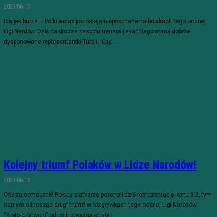
2023-06-15
Idą jak burza – Polki wciąż pozostają niepokonane na boiskach tegorocznej
Ligi Nardów. Dziś na drodze zespołu trenera Lavariniego staną dobrze
dysponowane reprezentantki Turcji. Czy...
Kolejny triumf Polaków w Lidze Narodów!
2023-06-08
Cóż za comeback! Polscy siatkarze pokonali dziś reprezentację Iranu 3:2, tym
samym odnosząc drugi triumf w rozgrywkach tegorocznej Ligi Narodów.
“Biało-czerwoni” odrobili pokaźną stratę,...