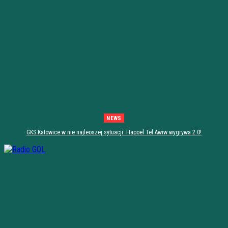
NEWS
GKS Katowice w nie najleoszej sytuacji. Hapoel Tel Awiw wygrywa 2:0!
[PODSUMOWANIE]