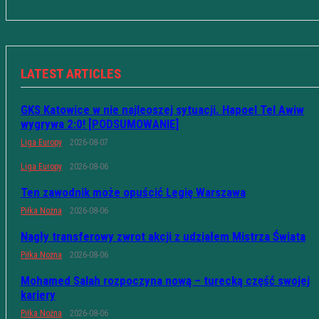
LATEST ARTICLES
GKS Katowice w nie najleoszej sytuacji. Hapoel Tel Awiw
wygrywa 2:0! [PODSUMOWANIE]
Liga Europy
2026-08-07
Liga Europy
2026-08-06
Ten zawodnik może opuścić Legię Warszawa
Piłka Nożna
2026-08-06
Nagły transferowy zwrot akcji z udziałem Mistrza Świata
Piłka Nożna
2026-08-06
Mohamed Salah rozpoczyna nową – turecką część swojej
kariery
Piłka Nożna
2026-08-06