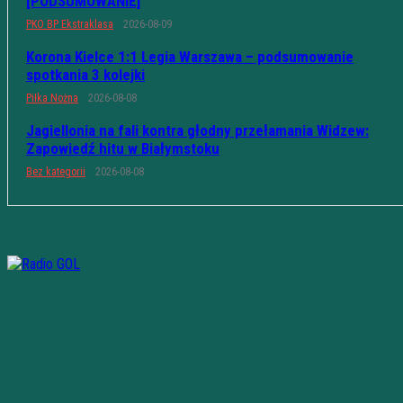
[PODSUMOWANIE]
PKO BP Ekstraklasa
2026-08-09
Korona Kielce 1:1 Legia Warszawa – podsumowanie
spotkania 3 kolejki
Piłka Nożna
2026-08-08
Jagiellonia na fali kontra głodny przełamania Widzew:
Zapowiedź hitu w Białymstoku
Bez kategorii
2026-08-08