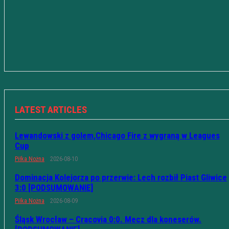
LATEST ARTICLES
Lewandowski z golem,Chicago Fire z wygraną w Leagues
Cup
Piłka Nożna
2026-08-10
Dominacja Kolejorza po przerwie: Lech rozbił Piast Gliwice
3:0 [PODSUMOWANIE]
Piłka Nożna
2026-08-09
Śląsk Wrocław – Cracovia 0:0. Mecz dla koneserów.